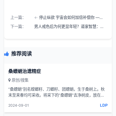
上一篇：
停止纵欲 宇宙会如何加倍补偿你 —— 戒色改命 唤醒生命核心能量
下一篇：
男人戒色后为何更显年轻？道家智慧：守住精气神 就是守住青春
推荐阅读
桑螵蛸治遗精症
原创/搜集
“桑螵蛸”别名螳螂籽、刀螂籽、团螵蛸，生于桑树上。秋
末至来春均可采收。将采下的“桑螵蛸”去净树皮，放在蒸
笼中蒸死里面的螳螂籽，取出晒干备用。用法：将桑螵蛸
LDP
2024-09-01
研末，早...