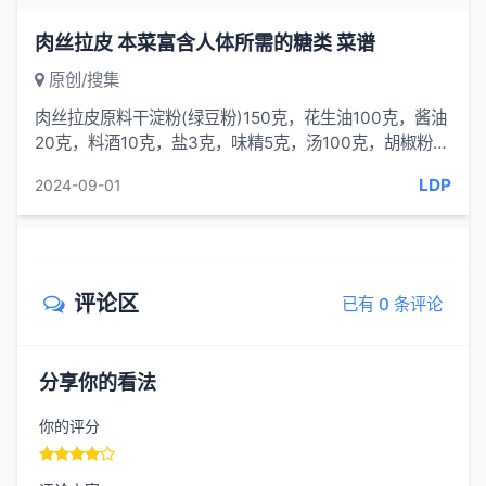
肉丝拉皮 本菜富含人体所需的糖类 菜谱
原创/搜集
肉丝拉皮原料干淀粉(绿豆粉)150克，花生油100克，酱油
20克，料酒10克，盐3克，味精5克，汤100克，胡椒粉2
克，湿淀粉10克，葱5克，姜4克。制作
LDP
2024-09-01
评论区
已有 0 条评论
分享你的看法
你的评分