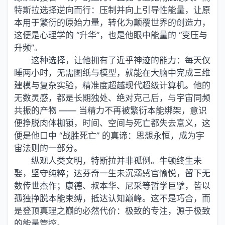
特斯拉选择逆向而行：压制并向上引导性能量，让原
本用于繁衍的原始力量，转化为颠覆世界的创造力，
这便是心理学的 “升华”，也是他眼中能量的 “变压与
升频”。
这种选择，让他拥有了近乎神迹的能力：每天仅
睡两小时，无需图纸与模型，就能在大脑中完成三维
建模与复杂实验，精准度超越现代超级计算机。他的
无数灵感，都是长期独处、绝对克己后，与宇宙同频
共振的产物 —— 当精力不再被繁衍本能绑架，意识
便挣脱肉体枷锁，时间、空间与死亡都失去意义，这
便是他口中 “战胜死亡” 的真谛：思想永恒，成为宇
宙法则的一部分。
纵观人类文明，特斯拉并非孤例。牛顿终生未
娶，坚守纯粹；达芬奇一生未沉溺感官愉悦，留下无
数传世杰作；康德、叔本华、尼采等哲学巨擘，皆以
孤独挣脱本能束缚，抵达认知巅峰。这不是巧合，而
是登顶真理之巅的必然代价：极致的专注，源于极致
的能量管控。