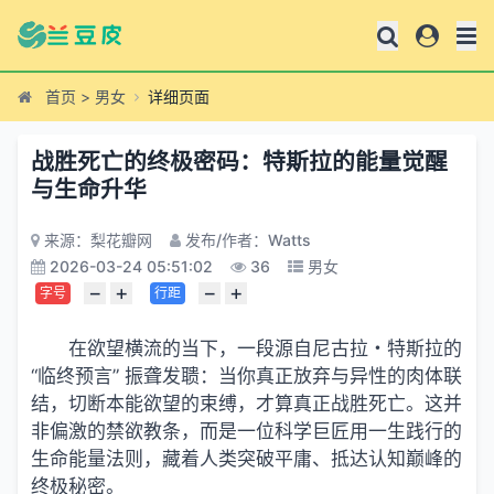
首页
>
男女
详细页面
​战胜死亡的终极密码：特斯拉的能量觉醒
与生命升华
来源：梨花瓣网
发布/作者：Watts
2026-03-24 05:51:02
36
男女
−
+
−
+
字号
行距
在欲望横流的当下，一段源自尼古拉・特斯拉的
“临终预言” 振聋发聩：当你真正放弃与异性的肉体联
结，切断本能欲望的束缚，才算真正战胜死亡。这并
非偏激的禁欲教条，而是一位科学巨匠用一生践行的
生命能量法则，藏着人类突破平庸、抵达认知巅峰的
终极秘密。