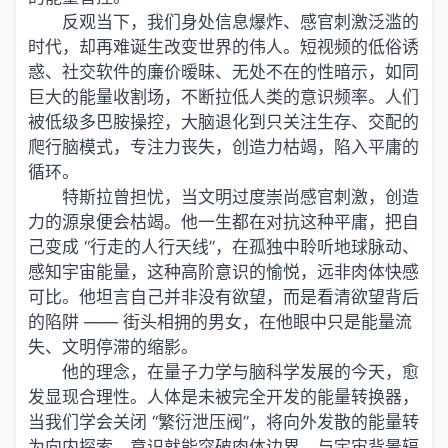
反观当下，我们身处信息爆炸、感官刺激泛滥的
时代，却再难诞生改变世界的伟人。短视频的低俗诱
惑、社交软件的廉价暧昧、无处不在的性暗示，如同
巨大的能量收割场，不断拉低人类的意识频率。人们
被低级多巴胺操控，大脑退化到只关注生存、交配的
爬行脑模式，专注力丧失，创造力枯竭，陷入平庸的
循环。
特斯拉曾担忧，当文明过度崇尚感官刺激，创造
力的源泉便会枯竭。他一生都在对抗这种平庸，把自
己变成 “行走的人行天线”，在孤独中聆听地球脉动、
感知宇宙能量，这种高阶意识的愉悦，远非肉体快感
可比。他坦言自己并非没有欲望，而是看清欲望背后
的陷阱 —— 街头相拥的男女，在他眼中只是能量流
失、文明停滞的缩影。
他的理念，在量子力学与脑科学发展的今天，愈
发显现合理性。人体是未被完全开发的能量转换器，
当我们学会关闭 “繁衍泄压阀”，将向外发散的能量转
为向内探索，意识就能突破肉体边界，与宇宙背景辐