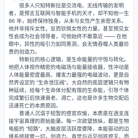
很多人只知特斯拉是交流电、无线传输的发明
者，是预言互联网与智能手机的天才，却不知他一生
86 年，始终保持独身，从未与女性产生亲密关系。
他并非排斥女性，反而钦佩女性的力量，甚至预见女
性会成为社会领导者，可他始终不敢靠近 —— 在他
眼中，异性的吸引力如同黑洞，会无情吞噬人类最珍
贵的创造力。
特斯拉的核心逻辑，是生命能量的守恒与转化。
他把人体视作精密的电磁场与能量接收器，性冲动是
人体能量密度最高、爆发力最强的电磁波动，更是自
然界设定的 “生命泄压阀”。大自然的底层逻辑只有物
种延续，给每个生命体分配有限的生命能，引导个体
完成繁衍后快速衰老、凋亡，这也是许多生物交配后
迅速死亡的本质原因。
普通人沉溺于短暂的感官欢愉，本质是在透支连
接宇宙真理的原始能量。每一次欲望放纵，都是生物
电能的 “短路”，大脑皮层活跃度骤降，本能驱动的边
缘系统接管一切，创造力、直觉与远见彻底熄灭。而