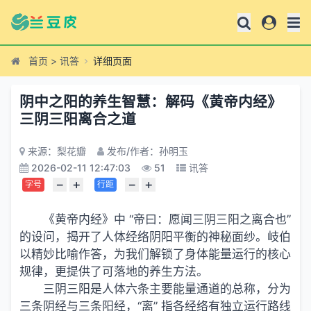
首页
>
讯答
详细页面
阴中之阳的养生智慧：解码《黄帝内经》
三阴三阳离合之道
来源：梨花瓣
发布/作者：孙明玉
2026-02-11 12:47:03
51
讯答
−
+
−
+
字号
行距
《黄帝内经》中 “帝曰：愿闻三阴三阳之离合也”
的设问，揭开了人体经络阴阳平衡的神秘面纱。岐伯
以精妙比喻作答，为我们解锁了身体能量运行的核心
规律，更提供了可落地的养生方法。
三阴三阳是人体六条主要能量通道的总称，分为
三条阴经与三条阳经，“离” 指各经络有独立运行路线