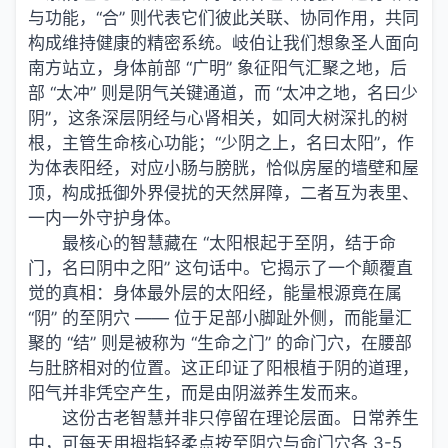
与功能，“合” 则代表它们彼此关联、协同作用，共同
构成维持健康的精密系统。岐伯让我们想象圣人面向
南方站立，身体前部 “广明” 象征阳气汇聚之地，后
部 “太冲” 则是阴气关键通道，而 “太冲之地，名曰少
阴”，这条深层阴经与心肾相关，如同大树深扎的树
根，主管生命核心功能；“少阴之上，名曰太阳”，作
为体表阳经，对应小肠与膀胱，恰似房屋的墙壁和屋
顶，构成抵御外界侵扰的天然屏障，二者互为表里、
一内一外守护身体。
最核心的智慧藏在 “太阳根起于至阴，结于命
门，名曰阴中之阳” 这句话中。它揭示了一个颠覆直
觉的真相：身体最外层的太阳经，能量根源竟在属
“阴” 的至阴穴 —— 位于足部小脚趾外侧，而能量汇
聚的 “结” 则是被称为 “生命之门” 的命门穴，在腰部
与肚脐相对的位置。这正印证了阳根植于阴的道理，
阳气并非凭空产生，而是由阴滋养生发而来。
这份古老智慧并非只停留在理论层面。日常养生
中，可每天用拇指轻柔点按至阴穴与命门穴各 3-5