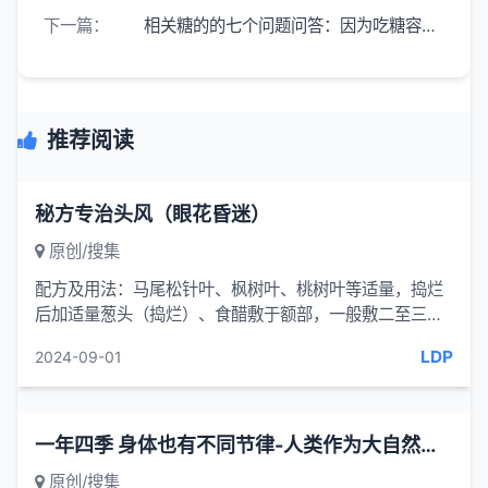
下一篇：
相关糖的的七个问题问答：因为吃糖容易引起糖尿病吗？
推荐阅读
秘方专治头风（眼花昏迷）
原创/搜集
配方及用法：马尾松针叶、枫树叶、桃树叶等适量，捣烂
后加适量葱头（捣烂）、食醋敷于额部，一般敷二至三次
均好。冬天没有枫树、桃树叶，其树
LDP
2024-09-01
一年四季 身体也有不同节律-人类作为大自然的一分子
原创/搜集