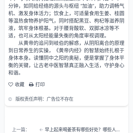
分钟，如同给经络的源头与枢纽 “加油”，助力调畅气
机、激发身体活力；饮食上，可适量食用生姜、桂圆
等温热食物养护阳气，同时搭配黑豆、枸杞等滋养阴
液，筑牢身体根基。对于腰背酸软、双脚冰凉等不
适，也可从太阳经能量失衡的角度审视调理。
从黄帝的追问到岐伯的解惑，从阴阳离合的原理
到日常养生的实操，《黄帝内经》的智慧始终扎根于
身体本身。读懂阴中之阳的奥秘，便是掌握了身体平
衡的关键，让古老中医智慧真正融入生活，守护身心
和谐。
收藏
打印
版权责任声明：广告位不存在
上一篇：
早上起来喝姜茶有哪些好处？哪些人不适宜天天喝？