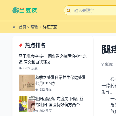
首页
>
理验
详细页面
热点排名
腿
马王堆房中书▪十问曹熬之接阴治神气之
道 原文和白话译文
来源：
4477 热度
秋季之处暑日常养生保健处暑
很
七月中坐功
一停药
982 热度
发作。
一
壮阳起痿丸-亢痿灵-阳痿-益
肾壮阳-国医特效偏方两个
反
862 热度
气