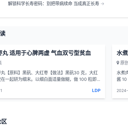
解锁科学长寿密码：别把带病续命 当成真正长寿
读
枣丸 适用于心脾两虚 气血双亏型贫血
水煮
集
原创
丸【原料】黑矾、大红枣【做法】黑矾30 克，大红
水煮
在一起研为细末。以细白面适量做糊，做 100 粒即
酱 
一粒...
10克
LDP
1
2024-
论区