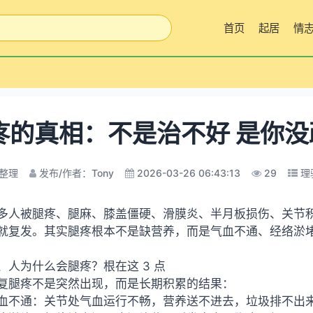
首页
起居
情
疼的真相：不是治不好 是你没
整理
发布/作者：Tony
2026-03-26 06:43:13
29
理
多人被腿疼、腿麻、膝盖僵硬、滑膜炎、半月板损伤、关节
就复发。其实腿疼根本不是缺营养，而是气血不通、经络淤
、人为什么会腿疼？根在这 3 点
复腿疼不是突然出现，而是长期积累的结果：
血不通：关节处气血运行不畅，营养送不进去，垃圾排不出