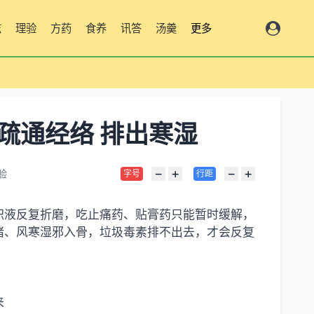
志
理验
方药
食养
讯答
汤羹
更多
疏通经络 排出寒湿
−
+
−
+
验
字号
行距
积液反复折磨，吃止痛药、贴膏药只能暂时缓解，
堵、风寒湿邪入骨，垃圾毒素排不出去，才会反复
来