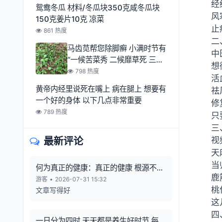
经
鸳鸯冬瓜 材料/冬瓜块350克咸冬瓜块
风
150克姜片10克 凉菜
止
861 热度
二
马齿苋帮您除脚癣 小满时节有
中
“一候苦菜秀 二候靡草死 三候
想
麦秋至
798 热度
活
黄帝内经里说死在嘴上 病在腿上 想要有
祛
一个好的身体 以下几点非常重要
修
789 热度
只
三
最新评论
视
天
当
何为真正的健康：真正的健康 根源不在
鹿
向外寻觅
游客
•
2026-07-31 15:32
桃
文章写得好
这
四
一日分为四时 天天都是养生好时节 每一