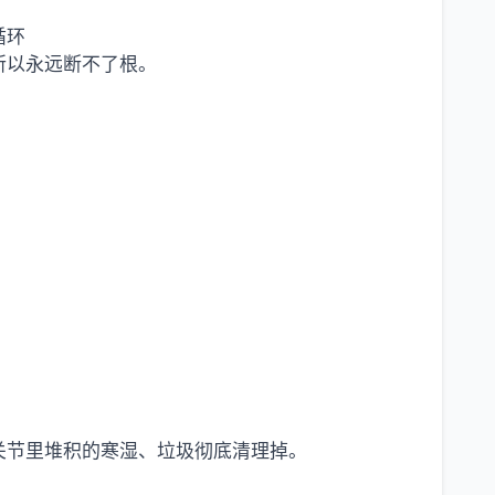
循环
所以永远断不了根。
关节里堆积的寒湿、垃圾彻底清理掉。