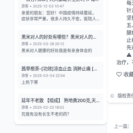
每
天的养生也有4个最关键的时段
游客
•
2025-12-03 10:47
针
亲爱的朋友：您好！中国疫情持续蔓延，
坚
症状非常严重，很多人持久不愈，医院人
满为患，各年龄段随地倒猝死的现象暴
五
增，有些倒地不停的抽搐。目前还各种天
腿
气异象频发。古今中外的预言也说了这几
黑米对人的好处有哪些？黑米对人的长
止
年人类有大灾难，如刘伯温在预言中说 "贫
寿有帮助
游客
•
2025-03-28 20:12
先
者一万留一千，富者一万留二三”,“贫富若
黑米对人健康的好处我是有亲身体会的
不回心转，看看死期到眼前”, 预言中也告诉
⚠
世人如何逃离劫难的方法，真心希望您能
治疗，
躲过末劫中的劫难，有个美好的未来，请
茜草根茶-[功效]凉血止血 消肿止痛 [治
您务必打开下方网址认真了解，内有躲避
收
疗] 小儿流行性腮腺炎-一味妙方
游客
•
2025-03-04 22:54
瘟疫保平安的方法。网址1：
上热下寒
bitly.net/55dd55 网址2：
bitly.net/hhbbhh 网址3：
版权责
http://tf30d4co.shunme.shop/tfhtruj
延年不老散 【组成】 熟地黄200克,天
冬180克 五味子60 克
游客
•
2025-02-23 18:02
究竟有没有长生不老的药？
上一篇：