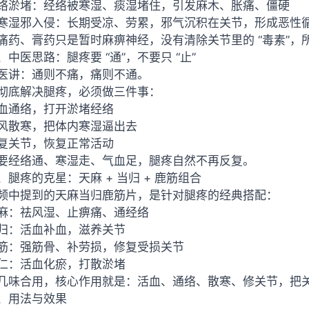
络淤堵：经络被寒湿、痰湿堵住，引发麻木、胀痛、僵硬
寒湿邪入侵：长期受凉、劳累，邪气沉积在关节，形成恶性
痛药、膏药只是暂时麻痹神经，没有清除关节里的 “毒素”，
、中医思路：腿疼要 “通”，不要只 “止”
医讲：通则不痛，痛则不通。
彻底解决腿疼，必须做三件事：
血通络，打开淤堵经络
风散寒，把体内寒湿逼出去
复关节，恢复正常活动
要经络通、寒湿走、气血足，腿疼自然不再反复。
、腿疼的克星：天麻 + 当归 + 鹿筋组合
频中提到的天麻当归鹿筋片，是针对腿疼的经典搭配：
麻：祛风湿、止痹痛、通经络
归：活血补血，滋养关节
筋：强筋骨、补劳损，修复受损关节
仁：活血化瘀，打散淤堵
几味合用，核心作用就是：活血、通络、散寒、修关节，把
、用法与效果