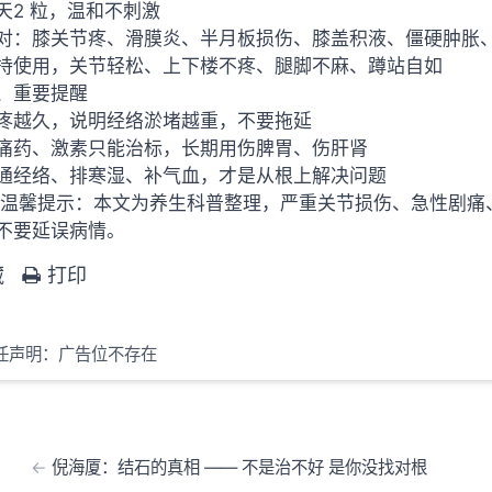
天2 粒，温和不刺激
对：膝关节疼、滑膜炎、半月板损伤、膝盖积液、僵硬肿胀
持使用，关节轻松、上下楼不疼、腿脚不麻、蹲站自如
、重要提醒
疼越久，说明经络淤堵越重，不要拖延
痛药、激素只能治标，长期用伤脾胃、伤肝肾
通经络、排寒湿、补气血，才是从根上解决问题
️ 温馨提示：本文为养生科普整理，严重关节损伤、急性剧
不要延误病情。
藏
打印
任声明：广告位不存在
倪海厦：结石的真相 —— 不是治不好 是你没找对根