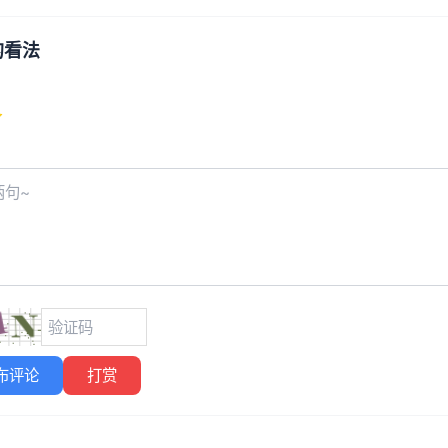
的看法
布评论
打赏