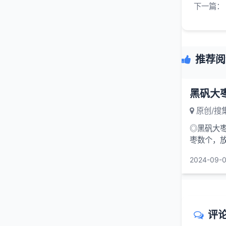
下一篇：
推荐阅
黑矾大
原创/搜
◎黑矾大枣
枣数个，放
可。每顿饭后
2024-09-0
评