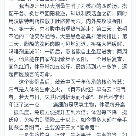
我当即开出以大剂量生附子为核心的四逆汤，搭
配干姜、炙甘草回阳救逆，辅以利尿活血之药，同时
用汉唐特制药粉敷于肚脐神阙穴，内外夹攻唤醒阳
气。第一天，患者腹中出现热气游走；第二天，长期
不通的二便突然通畅，大量黑色恶臭排泄物排出；第
三天，膨隆的腹部肉眼可见地消退，疼痛大幅缓解，
吗啡剂量减半；一周后，患者能自主坐起进食；两周
后，他竟能在自家花园散步晒太阳；一个月后复查，
面色红润，体重增加五公斤，最终活到八十多岁，远
超西医预言的寿命。
这个案例背后，藏着中医千年传承的核心智慧：
阳气是人体的生命之火，《黄帝内经》早有云 "阳气
者，若天与日，失其所则折寿而不彰"。现代科学也
印证了这一点 —— 癌细胞是厌氧生物，体温每升高
一摄氏度，免疫力便提升五到六倍；体温每下降一摄
氏度，免疫力则骤降三十以上。如今很多人却在亲手
扼杀自身阳气，主要源于三大 "催命鬼"：
一是生冷饮食。冰饮、生蔬果汁、生海鲜等，如