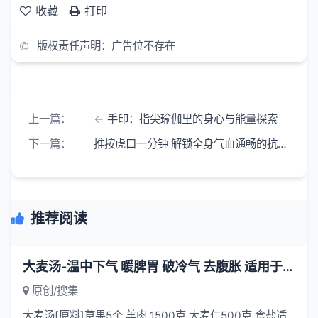
收藏
打印
版权责任声明：广告位不存在
上一篇：
手印：指尖瑜伽里的身心与能量探索
下一篇：
推按虎口一分钟 解锁全身气血通畅的抗衰捷径
推荐阅读
大麦汤-温中下气 暖脾胃 破冷气 去腹胀 适用于脾胃虚寒之腹胀
原创/搜集
大麦汤[原料]草果5个,羊肉 1500克,大麦仁500克,食盐适