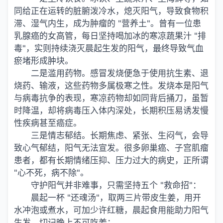
同给正在运转的脏腑泼冷水，熄灭阳气，导致食物积
滞、湿气内生，成为肿瘤的 "营养土"。曾有一位患
乳腺癌的女高管，每日坚持喝加冰的寒凉蔬果汁 "排
毒"，实则持续浇灭晨起生发的阳气，最终导致气血
瘀堵形成肿块。
二是滥用药物。感冒发烧便急于使用抗生素、退
烧药、输液，这些药物多属极寒之性。发烧本是阳气
与病毒抗争的表现，寒凉药物却如同背后捅刀，虽暂
时降温，却将病毒压入体内深处，长期积压易诱发慢
性疾病甚至癌症。
三是情志郁结。长期焦虑、紧张、生闷气，会导
致心气郁结，阳气无法宣发。很多卵巢癌、子宫肌瘤
患者，都有长期情绪压抑、压力过大的病史，正所谓
"心不死，病不除"。
守护阳气并非难事，只需坚持五个 "救命招"：
晨起一杯 "还魂汤"，取两三片带皮生姜，用开
水冲泡或煮水，可加少许红糖，晨起食用能助力阳气
生发，切记晚上不可吃姜；