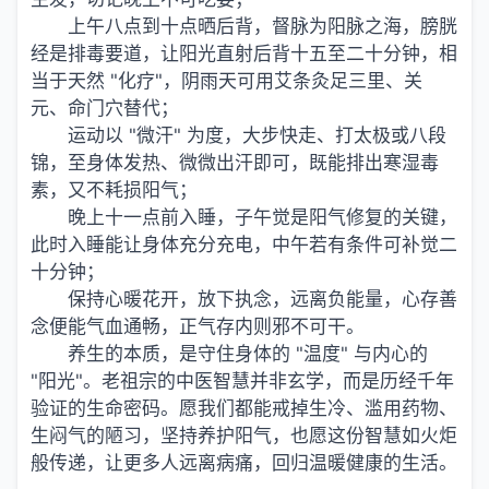
上午八点到十点晒后背，督脉为阳脉之海，膀胱
经是排毒要道，让阳光直射后背十五至二十分钟，相
当于天然 "化疗"，阴雨天可用艾条灸足三里、关
元、命门穴替代；
运动以 "微汗" 为度，大步快走、打太极或八段
锦，至身体发热、微微出汗即可，既能排出寒湿毒
素，又不耗损阳气；
晚上十一点前入睡，子午觉是阳气修复的关键，
此时入睡能让身体充分充电，中午若有条件可补觉二
十分钟；
保持心暖花开，放下执念，远离负能量，心存善
念便能气血通畅，正气存内则邪不可干。
养生的本质，是守住身体的 "温度" 与内心的
"阳光"。老祖宗的中医智慧并非玄学，而是历经千年
验证的生命密码。愿我们都能戒掉生冷、滥用药物、
生闷气的陋习，坚持养护阳气，也愿这份智慧如火炬
般传递，让更多人远离病痛，回归温暖健康的生活。