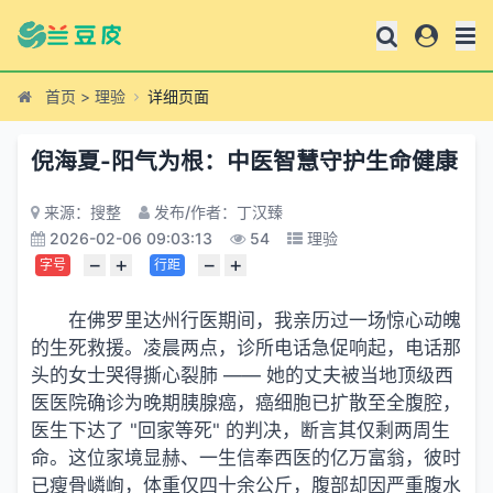
首页
>
理验
详细页面
倪海夏-阳气为根：中医智慧守护生命健康
来源：搜整
发布/作者：丁汉臻
2026-02-06 09:03:13
54
理验
−
+
−
+
字号
行距
在佛罗里达州行医期间，我亲历过一场惊心动魄
的生死救援。凌晨两点，诊所电话急促响起，电话那
头的女士哭得撕心裂肺 —— 她的丈夫被当地顶级西
医医院确诊为晚期胰腺癌，癌细胞已扩散至全腹腔，
医生下达了 "回家等死" 的判决，断言其仅剩两周生
命。这位家境显赫、一生信奉西医的亿万富翁，彼时
已瘦骨嶙峋，体重仅四十余公斤，腹部却因严重腹水