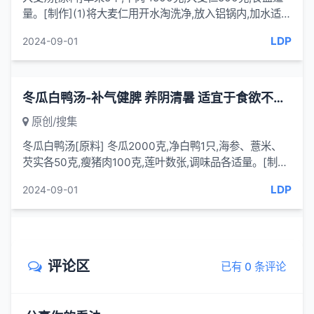
量。[制作](1)将大麦仁用开水淘洗净,放入铝锅内,加水适
量，先用武火烧沸,再用文火煮熟。(2)将羊肉洗净,与草果
LDP
2024-09-01
一同放入铝...
冬瓜白鸭汤-补气健脾 养阴清暑 适宜于食欲不振 口渴喜饮
原创/搜集
冬瓜白鸭汤[原料] 冬瓜2000克,净白鸭1只,海参、薏米、
芡实各50克,瘦猪肉100克,莲叶数张,调味品各适量。[制
作](1)将鸭肉切块;冬瓜不去皮切块;猪肉切片;海参水发待
LDP
2024-09-01
用。(2)将以...
评论区
已有 0 条评论