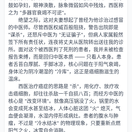
鼓如孕妇，眼神涣散，脉象微弱如风中残烛，西医称
之为 "多器官衰竭不可逆"。
绝望之际，这对夫妻想起了曾经为他诊治过感冒
的中医师。尽管西医权威百般阻挠，警告出院即是
"谋杀"，还怒斥中医为 "无证骗子"，但病人家属毅然
签下所有责任状，连夜将丈夫从医院转出送往我的诊
所。面对这个被西医判了死刑的患者，我并未被检查
报告束缚，而是回归中医本质 —— 只看人本身。患
者舌苔白厚腻、手脚冰凉，核心问题在于阳气衰竭，
身体沦为阴冷潮湿的 "冷库"，这正是癌细胞滋生的
温床。
西医治疗癌症的思路是 "杀"，用化疗、放疗攻
击癌细胞，却往往杀敌一千自损八百；而经方中医的
核心是 "改变环境"。就像高压锅没了火，锅里的水
会变成死水甚至结冰，人体心脏这团 "火" 熄灭，气
血便会凝滞，水湿内停形成病灶。患者的腹水与肿
瘤，不过是 "冷水结冰" 的物理现象，只要重新点燃
阳气之火，冰雪自会消融。