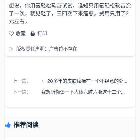
想说，你用氟轻松软膏试试，谁知只用氟轻松软膏涂
了一次，就见轻了，三四次下来痊愈。费用只用了2
元左右。
收藏
打印
版权责任声明：广告位不存在
上一篇：
20多年的皮肤瘙痒在一个不经意的处方里找到了答案
下一篇：
我想听你谈一下人体六脏六腑这十二个器官的责任分工高低贵贱是怎样的呢?
推荐阅读