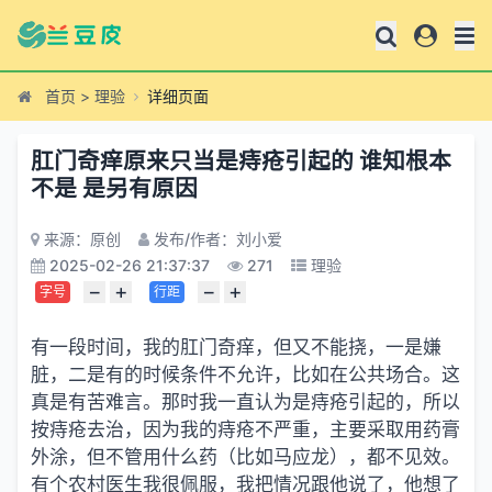
首页
>
理验
详细页面
肛门奇痒原来只当是痔疮引起的 谁知根本
不是 是另有原因
来源：原创
发布/作者：刘小爱
2025-02-26 21:37:37
271
理验
−
+
−
+
字号
行距
有一段时间，我的肛门奇痒，但又不能挠，一是嫌
脏，二是有的时候条件不允许，比如在公共场合。这
真是有苦难言。那时我一直认为是痔疮引起的，所以
按痔疮去治，因为我的痔疮不严重，主要采取用药膏
外涂，但不管用什么药（比如马应龙），都不见效。
有个农村医生我很佩服，我把情况跟他说了，他想了