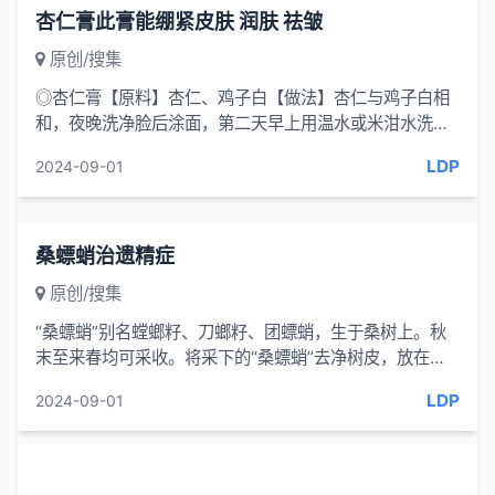
杏仁膏此膏能绷紧皮肤 润肤 祛皱
原创/搜集
◎杏仁膏【原料】杏仁、鸡子白【做法】杏仁与鸡子白相
和，夜晚洗净脸后涂面，第二天早上用温水或米泔水洗
净。【功效】此膏能绷紧皮肤、润肤...
LDP
2024-09-01
桑螵蛸治遗精症
原创/搜集
“桑螵蛸”别名螳螂籽、刀螂籽、团螵蛸，生于桑树上。秋
末至来春均可采收。将采下的“桑螵蛸”去净树皮，放在蒸
笼中蒸死里面的螳螂籽，取出晒干备用。用法：将桑螵蛸
LDP
2024-09-01
研末，早...