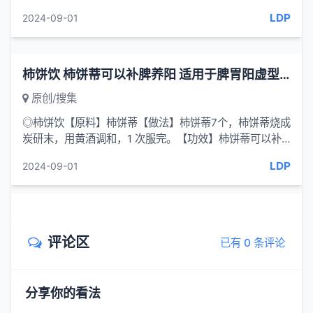
菜洗净，掰开，放入沸水锅中汆...
LDP
2024-09-01
柿饼饮 柿饼蒂可以补脾养阳 适用于脾胃阳虚型呃逆
原创/搜集
◎柿饼饮【原料】柿饼蒂【做法】柿饼蒂7个，柿饼蒂烧成
炭研末，用黄酒调和，1 次服完。【功效】柿饼蒂可以补
脾养阳，适用于脾胃阳虚型呃逆。
LDP
2024-09-01
评论区
已有 0 条评论
分享你的看法