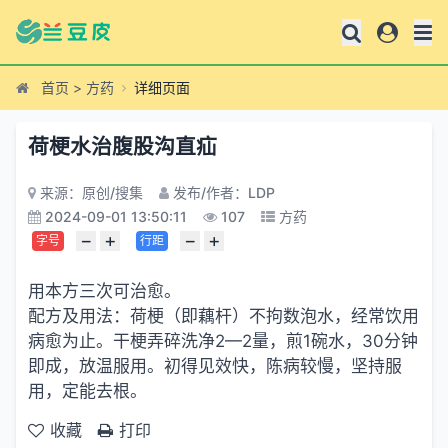
首页
>
方药
详细页面
荷梗水治腹股沟直疝
来源：原创/搜集
发布/作者：LDP
2024-09-01 13:50:11
107
方药
−
+
−
+
字号
行距
用本方三次可治愈。
配方及用法：荷梗（即藕杆）不拘数泡水，经常饮用
病愈为止。干梗弄碎洗净2—2量，煎1碗水，30分钟
即成，放温服用。初得见效快，陈病较慢，坚持服
用，定能去根。
收藏
打印